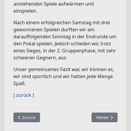
anstehenden Spiele aufwärmen und
einspielen.
Nach einem erfolgreichen Samstag mit drei
gewonnenen Spielen durften wir am
darauffolgenden Sonntag in der Endrunde um
den Pokal spielen. Jedoch schieden wir, trotz
eines Sieges, in der 2. Gruppenphase, mit sehr
schweren Gegnern, aus.
Unser gemeinsames Fazit war, wir können es,
wir sind sportlich und wir hatten jede Menge
Spaß.
[ zurück ]
Vorheriger Beitrag: 22.- 25.05.2015 - Kreiszeltlager in S
Nächster Beitrag
Zurück
Weiter